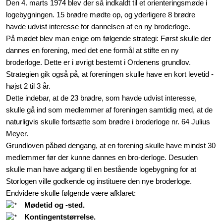
Den 4. marts 1974 blev der så indkaldt til et orienteringsmøde i
logebygningen. 15 brødre mødte op, og yderligere 8 brødre
havde udvist interesse for dannelsen af en ny broderloge.
På mødet blev man enige om følgende strategi: Først skulle der
dannes en forening, med det ene formål at stifte en ny
broderloge. Dette er i øvrigt bestemt i Ordenens grundlov.
Strategien gik også på, at foreningen skulle have en kort levetid -
højst 2 til 3 år.
Dette indebar, at de 23 brødre, som havde udvist interesse,
skulle gå ind som medlemmer af foreningen samtidig med, at de
naturligvis skulle fortsætte som brødre i broderloge nr. 64 Julius
Meyer.
Grundloven påbød dengang, at en forening skulle have mindst 30
medlemmer før der kunne dannes en bro-derloge. Desuden
skulle man have adgang til en bestående logebygning for at
Storlogen ville godkende og instituere den nye broderloge.
Endvidere skulle følgende være afklaret:
Mødetid og -sted.
Kontingentstørrelse.