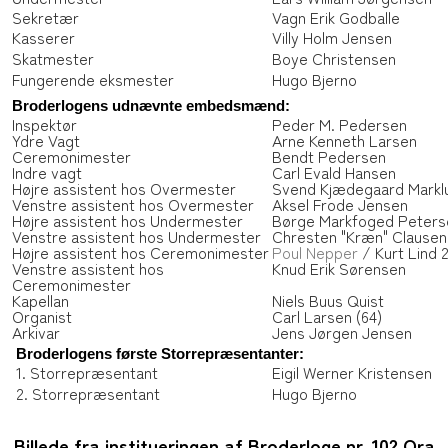
Sekretær
Vagn Erik Godballe
Kasserer
Villy Holm Jensen
Skatmester
Boye Christensen
Fungerende eksmester
Hugo Bjerno
Broderlogens udnævnte embedsmænd:
Inspektør
Peder M. Pedersen
Ydre Vagt
Arne Kenneth Larsen
Ceremonimester
Bendt Pedersen
Indre vagt
Carl Evald Hansen
Højre assistent hos Overmester
Svend Kjædegaard Markl
Venstre assistent hos Overmester
Aksel Frode Jensen
Højre assistent hos Undermester
Børge Markfoged Peters
Venstre assistent hos Undermester
Chresten "Kræn" Clausen
Højre assistent hos Ceremonimester
Poul Nepper
/ Kurt Lind 2
Venstre assistent hos
Knud Erik Sørensen
Ceremonimester
Kapellan
Niels Buus Quist
Organist
Carl Larsen (64)
Arkivar
Jens Jørgen Jensen
Broderlogens første Storrepræsentanter:
1. Storrepræsentant
Eigil Werner Kristensen
2. Storrepræsentant
Hugo Bjerno
Billede fra institueringen af Broderloge nr. 102 Ora