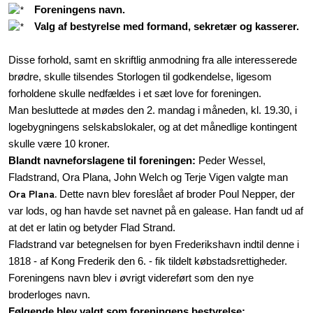
Foreningens navn.
Valg af bestyrelse med formand, sekretær og kasserer.
Disse forhold, samt en skriftlig anmodning fra alle interesserede
brødre, skulle tilsendes Storlogen til godkendelse, ligesom
forholdene skulle nedfældes i et sæt love for foreningen.
Man besluttede at mødes den 2. mandag i måneden, kl. 19.30, i
logebygningens selskabslokaler, og at det månedlige kontingent
skulle være 10 kroner.
Blandt navneforslagene til foreningen:
Peder Wessel,
Fladstrand, Ora Plana, John Welch og Terje Vigen valgte man
Ora Plana.
Dette navn blev foreslået af broder Poul Nepper, der
var lods, og han havde set navnet på en galease. Han fandt ud af
at det er latin og betyder Flad Strand.
Fladstrand var betegnelsen for byen Frederikshavn indtil denne i
1818 - af Kong Frederik den 6. - fik tildelt købstadsrettigheder.
Foreningens navn blev i øvrigt videreført som den nye
broderloges navn.
Følgende blev valgt som foreningens bestyrelse: