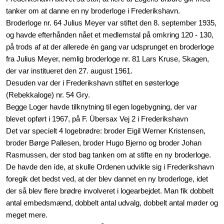
tanker om at danne en ny broderloge i Frederikshavn.
Broderloge nr. 64 Julius Meyer var stiftet den 8. september 1935,
og havde efterhånden nået et medlemstal på omkring 120 - 130,
på trods af at der allerede én gang var udsprunget en broderloge
fra Julius Meyer, nemlig broderloge nr. 81 Lars Kruse, Skagen,
der var institueret den 27. august 1961.
Desuden var der i Frederikshavn stiftet en søsterloge
(Rebekkaloge) nr. 54 Gry.
Begge Loger havde tilknytning til egen logebygning, der var
blevet opført i 1967, på F. Übersax Vej 2 i Frederikshavn
Det var specielt 4 logebrødre: broder Eigil Werner Kristensen,
broder Børge Pallesen, broder Hugo Bjerno og broder Johan
Rasmussen, der stod bag tanken om at stifte en ny broderloge.
De havde den íde, at skulle Ordenen udvikle sig i Frederikshavn
foregik det bedst ved, at der blev dannet en ny broderloge, idet
der så blev flere brødre involveret i logearbejdet. Man fik dobbelt
antal embedsmænd, dobbelt antal udvalg, dobbelt antal møder og
meget mere.