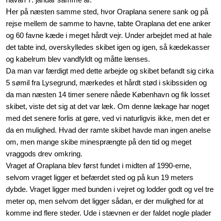
H
er på næsten samme sted, hvor Oraplana senere sank og på
rejse mellem de samme to havne, tabte Oraplana det ene anker
og 60 favne kæde i meget hårdt vejr. Under arbejdet med at hale
det tabte ind, overskylledes skibet igen og igen, så kædekasser
og kabelrum blev vandfyldt og måtte lænses.
Da man var færdigt med dette arbejde og skibet befandt sig cirka
5 sømil fra Lysegrund, mærkedes et hårdt stød i skibssiden og
da man næsten 14 timer senere nåede København og fik losset
skibet, viste det sig at det var læk. Om denne lækage har noget
med det senere forlis at gøre, ved vi naturligvis ikke, men det er
da en mulighed. Hvad der ramte skibet havde man ingen anelse
om, men mange skibe minesprængte på den tid og meget
vraggods drev omkring.
Vraget af Oraplana blev først fundet i midten af 1990-erne,
selvom vraget ligger et befærdet sted og på kun 19 meters
dybde. Vraget ligger med bunden i vejret og lodder godt og vel tre
meter op, men selvom det ligger sådan, er der mulighed for at
komme ind flere steder. Ude i stævnen er der faldet nogle plader