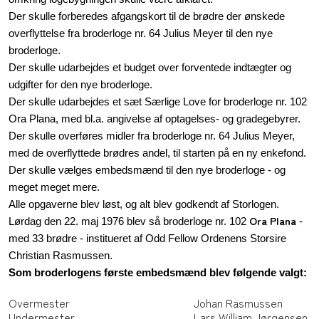
Der skulle forberedes afgangskort til de brødre der ønskede
overflyttelse fra broderloge nr. 64 Julius Meyer til den nye
broderloge.
Der skulle udarbejdes et budget over forventede indtægter og
udgifter for den nye broderloge.
Der skulle udarbejdes et sæt Særlige Love for broderloge nr. 102
Ora Plana, med bl.a. angivelse af optagelses- og gradegebyrer.
Der skulle overføres midler fra broderloge nr. 64 Julius Meyer,
med de overflyttede brødres andel, til starten på en ny enkefond.
Der skulle vælges embedsmænd til den nye broderloge - og
meget meget mere.
Alle opgaverne blev løst, og alt blev godkendt af Storlogen.
Ora Plana
Lørdag den 22. maj 1976 blev så broderloge nr. 102
-
med 33 brødre - institueret af Odd Fellow Ordenens Storsire
Christian Rasmussen.
Som broderlogens første embedsmænd blev følgende valgt:
Overmester
Johan Rasmussen
Undermester
Lars William Jørgensen