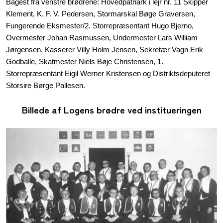
Bagest fra venstre brødrene: Hovedpatriark i lejr nr. 11 Skipper
Klement, K. F. V. Pedersen, Stormarskal Bøge Graversen,
Fungerende Eksmester/2. Storrepræsentant Hugo Bjerno,
Overmester Johan Rasmussen, Undermester Lars William
Jørgensen, Kasserer Villy Holm Jensen, Sekretær Vagn Erik
Godballe, Skatmester Niels Bøje Christensen, 1.
Storrepræsentant Eigil Werner Kristensen og Distriktsdeputeret
Storsire Børge Pallesen.
Billede af Logens brødre ved institueringen