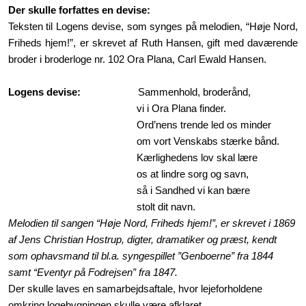
Der skulle forfattes en devise:
Teksten til Logens devise, som synges på melodien, “Høje Nord,
Friheds hjem!”, er skrevet af Ruth Hansen, gift med daværende
broder i broderloge nr. 102 Ora Plana, Carl Ewald Hansen.
Logens devise:
Sammenhold, broderånd,
v
i i Ora Plana finder.
Ord’nens trende led os minder
om vort Venskabs stærke bånd.
Kærlighedens lov skal lære
os at lindre sorg og savn,
så i Sandhed vi kan bære
stolt dit navn.
Melodien til sangen “Høje Nord, Friheds hjem!”, er skrevet i 1869
af Jens Christian Hostrup, digter, dramatiker og præst, kendt
som ophavsmand til bl.a. syngespillet ”Genboerne” fra 1844
samt “Eventyr på Fodrejsen” fra 1847.
Der skulle laves en samarbejdsaftale, hvor lejeforholdene
omkring logebygningen skulle være afklaret.