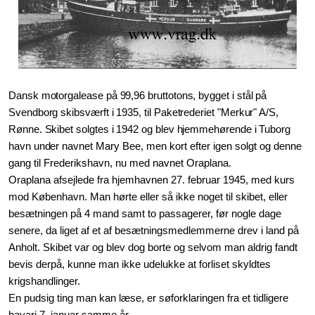
Dansk motorgalease på 99,96 bruttotons, bygget i stål på
Svendborg skibsværft i 1935, til Paketrederiet "Merkur" A/S,
Rønne. Skibet solgtes i 1942 og blev hjemmehørende i Tuborg
havn under navnet
Mary Bee, men kort efter igen solgt og denne
gang til Frederikshavn, nu med navnet Oraplana.
Oraplana afsejlede fra hjemhavnen 27. februar 1945, med kurs
mod København. Man hørte eller så ikke noget til skibet, eller
besætningen på 4 mand samt to passagerer, før nogle dage
senere, da liget af et af besætningsmedlemmerne drev i land på
Anholt. Skibet var og blev dog borte og selvom man aldrig fandt
bevis derpå, kunne man ikke udelukke at forliset skyldtes
krigshandlinger.
En pudsig ting man kan læse, er søforklaringen fra et tidligere
havari 7. januar samme år.