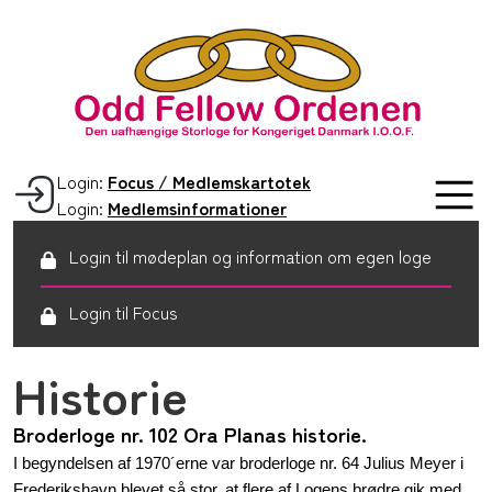
Login:
Focus / Medlemskartotek
Login:
Medlemsinformationer
Login til mødeplan og information om egen loge
Login til Focus
Historie
Broderloge nr. 102 Ora Planas historie.
I begyndelsen af 1970´erne var broderloge nr. 64 Julius Meyer i
Frederikshavn blevet så stor, at flere af Logens brødre gik med